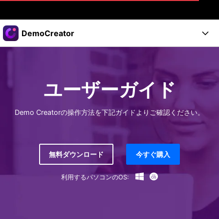
製品
DemoCreator
AIGCサービス
法人・教育・パートナー
製品
ユーティリティ
概要
製品
企業情報
ユーザーガイド
AI機能
ソリューション
製品機能
AI機能
プラン＆価格
活用法
Demo Creatorの操作方法を下記ガイドよりご確認ください。
DemoCreatorのユーザー層
サポート
サポート
AIヒント
スタート
関連記事
無料ダウンロード
今すぐ購入
オンラインで
画面録画する
もっと見る >
サポート
利用するパソコンのOS:
購入する
ログイン
無料ダウンロード