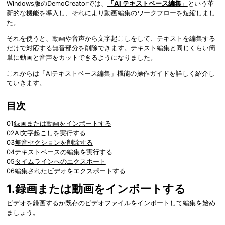
Windows版のDemoCreatorでは、
「AI テキストベース編集」
という革
新的な機能を導入し、それにより動画編集のワークフローを短縮しまし
た。
それを使うと、動画や音声から文字起こしをして、テキストを編集する
だけで対応する無音部分を削除できます。テキスト編集と同じくらい簡
単に動画と音声をカットできるようになりました。
これからは「AIテキストベース編集」機能の操作ガイドを詳しく紹介し
ていきます。
目次
01
録画または動画をインポートする
02
AI文字起こしを実行する
03
無音セクションを削除する
04
テキストベースの編集を実行する
05
タイムラインへのエクスポート
06
編集されたビデオをエクスポートする
1.録画または動画をインポートする
ビデオを録画するか既存のビデオファイルをインポートして編集を始め
ましょう。