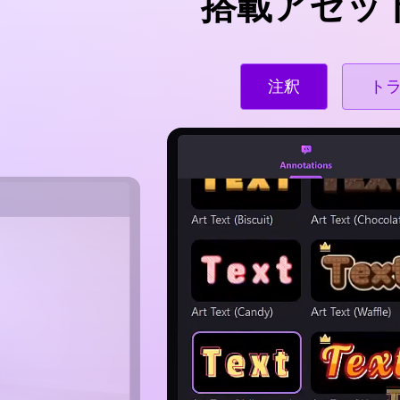
搭載アセッ
注釈
ト