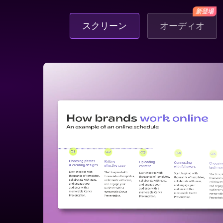
新登場
スクリーン
オーディオ
で
ー
に