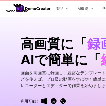
製品
DemoCreator
製品
AI機能
活
AIGCサービス
概要
ソリューシ
動画編集＆変換
作図＆製図
PDF ソリ
法人向け
DemoCreatorのユーザー層
製品
AI機能
Filmora
EdrawMax
PDFelemen
学生・教員向け
高画質に「
録
ユ
動画編集ソフト
ベクタードローソフト
チ
代理店募集
UniConverter
EdrawMind
DemoCreator
>
DemoCr
動
動画変換ソフト
マインドマップソフト
AI バーチャルアバター録画
>
HOT
教育
最
AIで簡単に「
Win＆Macで使える画面録画＆動画編集
オンラ
パートナープログラム
DVD Memory
ソフト
AIノイズ除去
教材動画作成 >
>
オンライン学習 >
DVD作成ソフト
eラーニング >
DemoCreator
AIボイスチェンジャー
>
画面を高画質に録画し、豊富なテンプレート
画面録画ソフト
ビジネス
どを使えば、プロ級の動画をすばやく簡単に
AIテレプロンプター
>
HOT
Media.io
AI動画・画像・音楽ジェネレーター
レコーダーとエディターで作業を始めましょ
DemoCreator ビジュアルアセット
>
マーケティング >
エンジニアリング >
新登場
SelfyzAI
AI動画・画像編集アプリ
DemoCreator動画編集用エフェクト
娯楽
利用可能：
ToMoviee AI