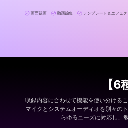
オールインワンAI生成プラットフォーム
ゲーム録画 >
画面録画
動画編集
テンプレート＆エフェク
【6
収録内容に合わせて機能を使い分けること
マイクとシステムオーディオを別々のトラ
らゆるニーズに対応し、