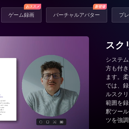
おススメ
新登場
ゲーム録画
バーチャルアバター
プ
スク
システム
方も付き
ます。柔
では、録
ルスクリ
範囲を録
釈ツール
ツを強調