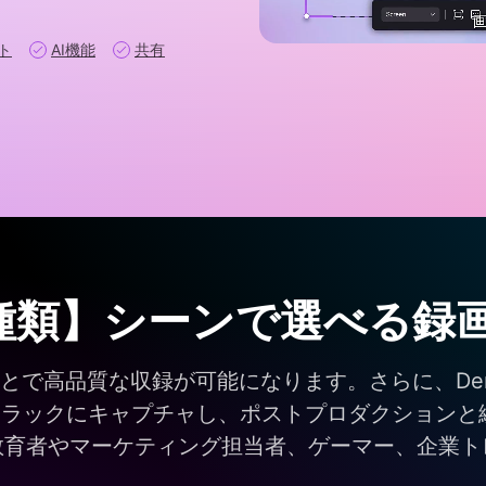
ト
AI機能
共有
もっと見る >
Wondershare製品一覧
種類】シーンで選べる録
で高品質な収録が可能になります。さらに、DemoC
ックにキャプチャし、ポストプロダクションと編集を
教育者やマーケティング担当者、ゲーマー、企業ト