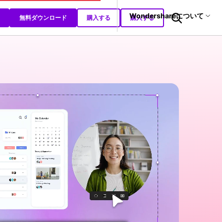
サポート
Wondershareについて
無料ダウンロード
購入する
購入する
ィリティ
会社情報
復元・バックアップ
データ復元・転送
法人様向けお問い合わせ窓口
AIヒント
it
Dr.Fone
Wondershareについて
元ソフト
ビジネス
教育
動画編集
オンライン録画
Recoverit
サポートセンター
t
真・ファイル修復ソフト
AI顔加工ツール
>
AIプロンプター
>
会議・ミーティング録画
>
動画プレゼンテーション
>
NEW
動画編集
>
オンライン録画ツール
>
配信動画録画
>
AI音声合成ツール
>
AIノイズ除去
>
フォン管理ソフト
Trans
AIテキスト読み上げ
>
AI自動キャプション
>
のデータ転送ソフト
fe
全を守るアプリ