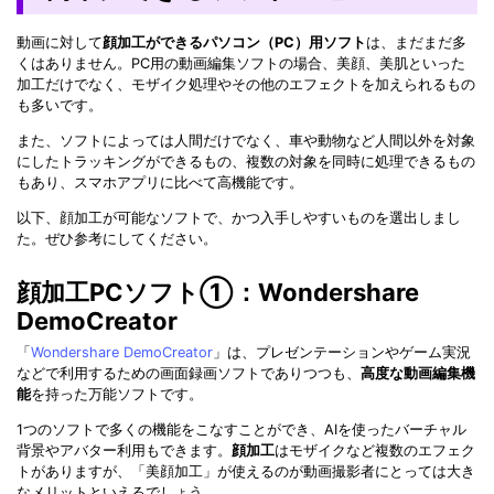
動画に対して
顔加工ができるパソコン（PC）用ソフト
は、まだまだ多
くはありません。PC用の動画編集ソフトの場合、美顔、美肌といった
加工だけでなく、モザイク処理やその他のエフェクトを加えられるもの
も多いです。
また、ソフトによっては人間だけでなく、車や動物など人間以外を対象
にしたトラッキングができるもの、複数の対象を同時に処理できるもの
もあり、スマホアプリに比べて高機能です。
以下、顔加工が可能なソフトで、かつ入手しやすいものを選出しまし
た。ぜひ参考にしてください。
顔加工PCソフト①：Wondershare
DemoCreator
「
Wondershare DemoCreator
」は、プレゼンテーションやゲーム実況
などで利用するための画面録画ソフトでありつつも、
高度な動画編集機
能
を持った万能ソフトです。
1つのソフトで多くの機能をこなすことができ、AIを使ったバーチャル
背景やアバター利用もできます。
顔加工
はモザイクなど複数のエフェク
トがありますが、「美顔加工」が使えるのが動画撮影者にとっては大き
なメリットといえるでしょう。