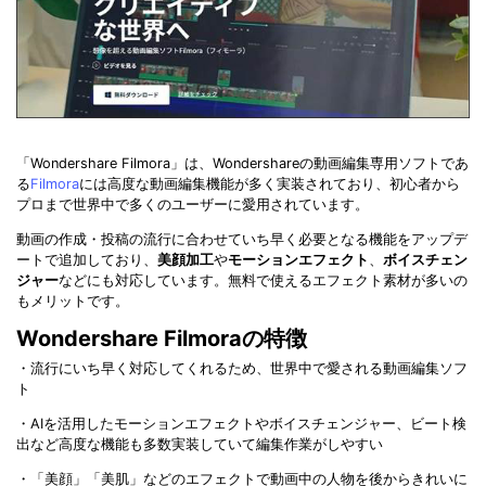
「Wondershare Filmora」は、Wondershareの動画編集専用ソフトであ
る
Filmora
には高度な動画編集機能が多く実装されており、初心者から
プロまで世界中で多くのユーザーに愛用されています。
動画の作成・投稿の流行に合わせていち早く必要となる機能をアップデ
ートで追加しており、
美顔加工
や
モーションエフェクト
、
ボイスチェン
ジャー
などにも対応しています。無料で使えるエフェクト素材が多いの
もメリットです。
Wondershare Filmoraの特徴
・流行にいち早く対応してくれるため、世界中で愛される動画編集ソフ
ト
・AIを活用したモーションエフェクトやボイスチェンジャー、ビート検
出など高度な機能も多数実装していて編集作業がしやすい
・「美顔」「美肌」などのエフェクトで動画中の人物を後からきれいに