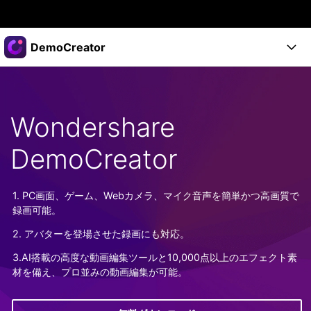
製品
DemoCreator
AIGCサービス
法人・教育・パートナー
製品
ユーティリティ
概要
製品
企業情報
Wondershare
AI機能
ソリューション
製品機能
AI機能
DemoCreator
プラン＆価格
活用法
DemoCreatorのユーザー層
サポート
サポート
1. PC画面、ゲーム、Webカメラ、マイク音声を簡単かつ高画質で
AIヒント
録画可能。
スタート
関連記事
オンラインで
2. アバターを登場させた録画にも対応。
画面録画する
もっと見る >
サポート
3.AI搭載の高度な動画編集ツールと10,000点以上のエフェクト素
材を備え、プロ並みの動画編集が可能。
購入する
ログイン
無料ダウンロード