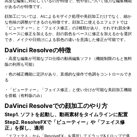
高度な編集に対応しているのが特徴で、色や音について強力な編集機能
があるのが特徴です。
顔加工については、AIによるモザイク処理や美顔加工だけでなく、細か
な色味の調整ができるのも特徴です。顔加工に使えるエフェクトでは
「ビューティー」と「フェイス修正」の2種類があり、それぞれ肌全体
をベースに修正を加えるか、顔の肌色をベースに修正を加えるかを選択
でき、メイクや日焼けによる肌色の違いを意識した修正が可能です。
DaVinci Resolveの特徴
・高度な編集が可能なプロ仕様の動画編集ソフト（機能制限のもと無料
版の利用も可能）
・色の補正機能に定評があり、直感的な操作で色調をコントロールでき
る
・「ビューティー」「フェイス修正」と使い分けが可能な美顔加工機能
を搭載（有料版のみ）
DaVinci Resolveでの顔加工のやり方
Step1. ソフトを起動し、動画素材をタイムラインに配置
Step2. ResolveFXで「ビューティー」や「フェイス修
正」を探し、適用
「エフェクト」から「ResolveFX」を選択してドラッグ&ドロップで適