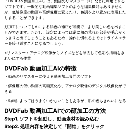
「DVDFab 動画加工AI」は、動画のリマスター（※）などに利用できる
ソフトです。一般的な動画編集ソフトのような編集機能はありません
が、低解像度の動画を高解像度に変えたり、色調をより豊かに表現した
りすることができます。
顔加工についてもAIによる肌色の補正が可能で、より美しい色を出すこ
とができます。ただし、設定によっては逆に肌の荒れた部分や毛穴がく
っきりと出てしまうこともあるため、操作に慣れるまではトライ＆エラ
ーを繰り返すことになるでしょう。
※リマスター：アナログ映像からノイズなどを除去して色彩や描画をき
れいにする作業
DVDFab 動画加工AIの特徴
・動画のリマスターに使える動画加工専門のソフト
・解像度の低い動画の高画質化や、アナログ映像のデジタル映像化がで
きる
・動画によってはうまくいかないこともあるが、肌の色もきれいになる
DVDFab 動画加工AIでの顔加工の方法
Step1. ソフトを起動し、動画素材を読み込む
Step2. 処理内容を決定して「開始」をクリック