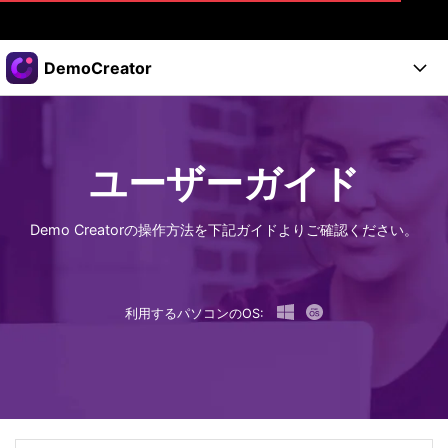
製品
DemoCreator
AIGCサービス
法人・教育・パートナー
製品
ユーティリティ
概要
製品
企業情報
ユーザーガイド
AI機能
ソリューション
製品機能
AI機能
プラン＆価格
活用法
Demo Creatorの操作方法を下記ガイドよりご確認ください。
DemoCreatorのユーザー層
サポート
サポート
AIヒント
スタート
利用するパソコンのOS:
関連記事
オンラインで
画面録画する
もっと見る >
サポート
購入する
ログイン
無料ダウンロード