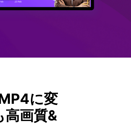
MP4に変
も高画質&