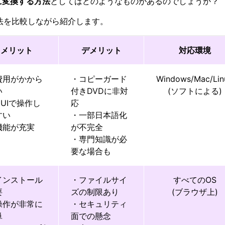
に変換する方法
としてはどのようなものがあるのでしょうか？
法を比較しながら紹介します。
メリット
デメリット
対応環境
費用がかから
・コピーガード
Windows/Mac/Lin
い
付きDVDに非対
(ソフトによる)
UIで操作し
応
すい
・一部日本語化
機能が充実
が不完全
・専門知識が必
要な場合も
インストール
・ファイルサイ
すべてのOS
要
ズの制限あり
(ブラウザ上)
操作が非常に
・セキュリティ
単
面での懸念