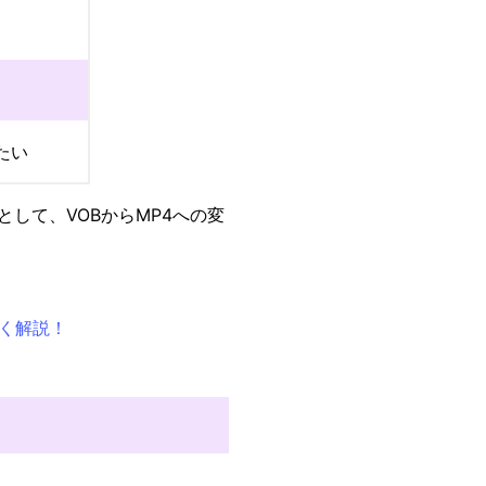
たい
して、VOBからMP4への変
く解説！