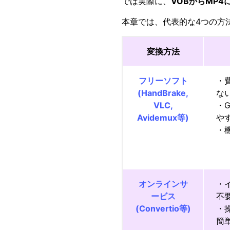
では実際に、
VOBからMP4
本章では、代表的な4つの方
変換方法
フリーソフト
・
(HandBrake,
な
VLC,
・G
Avidemux等)
や
・
オンラインサ
・
ービス
不
(Convertio等)
・
簡