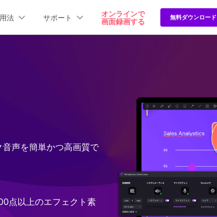
プラン＆価格
オンラインで
法人・教育・パートナー
企業情報
用法
サポート
無料ダウンロード
画面録画する
ョン
ユーテ
会社概要
創業者メッセージ
ューション
PDF編集
作図＆製図
動画編集＆変換
データ
スタート
サポート
関連記事
製品機能
採用情報
t
PDFelement
EdrawMind
Filmora
Recover
ーザーガイド
よくある質問
PDF編集ソフト
データ復
ュートリアル動画
問い合わせ
画面録画
動画編集
画面録画
お問い合わせ
EdrawMax
UniConverter
PDFelement Cloud
Repairi
eator Online
>
>
作環境
電子署名とクラウドサービス
動画・写
AI自動キャプション
>
>
新情報
インで使える画面録画ツール
Windows画面録画
動画編集方法
画面録画
HiPDF
Dr.Fone
Mac画面録画
動画編集ソフト
AI音声強化
>
>
PDF編集オンラインツール
スマート
ゲーム録画
動画編集エフェクト
Webカメラ録画
音声録音
Mobile
AI背景削除
>
>
イク音声を簡単かつ高画質で
スマホ画面録画
スマホ間
ゲーム録画
人気
AIテキスト読み上げ
>
>
HOT
FamiSa
動画プレゼンテーショ
子供の安
。
>
ン
描画ツール
000点以上のエフェクト素