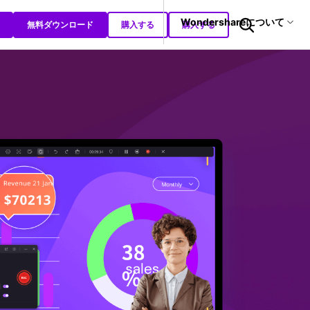
サポート
Wondershareについて
無料ダウンロード
購入する
購入する
ィリティ
会社情報
復元・バックアップ
データ復元・転送
法人様向けお問い合わせ窓口
AIヒント
it
Dr.Fone
Wondershareについて
元ソフト
ビジネス
教育
動画編集
オンライン録画
Recoverit
サポートセンター
t
真・ファイル修復ソフト
AI顔加工ツール
AIプロンプター
>
>
会議・ミーティング録画
動画プレゼンテーション
>
>
>
>
NEW
動画編集
オンライン録画ツール
>
>
>
配信動画録画
>
>
>
AI音声合成ツール
AIノイズ除去
>
>
フォン管理ソフト
>
>
>
>
Trans
AIテキスト読み上げ
AI自動キャプション
>
>
>
のデータ転送ソフト
>
fe
全を守るアプリ
>
>