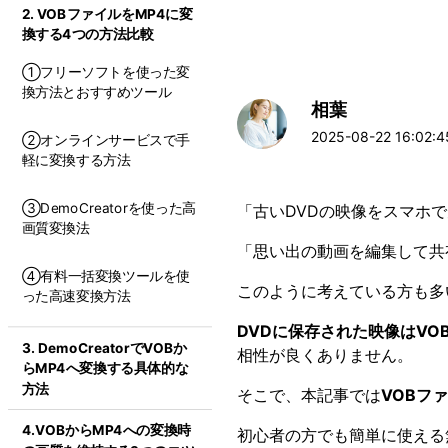
2. VOBファイルをMP4に変
換する4つの方法比較
①フリーソフトを使った変
換方法とおすすめツール
相葉
2025-08-22 16:02:45
②オンラインサービスで手
軽に変換する方法
③DemoCreatorを使った高
「古いDVDの映像をスマホ
画質変換法
「思い出の動画を編集して共
④有料一括変換ツールを使
このように考えている方も多
った高速変換方法
DVDに保存された映像はVO
3. DemoCreatorでVOBか
相性が良くありません。
らMP4へ変換する具体的な
方法
そこで、本記事では
VOBフ
4.VOBからMP4への変換時
初心者の方でも簡単に使える