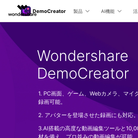
製品
DemoCreator
製品
AI機能
活
AIGCサービス
概要
ソリューシ
動画編集＆変換
作図＆製図
PDF ソリ
法人向け
DemoCreatorのユーザー層
製品
AI機能
Filmora
EdrawMax
PDFelemen
学生・教員向け
Wondershare
ユ
動画編集ソフト
ベクタードローソフト
チ
代理店募集
UniConverter
EdrawMind
DemoCreator
DemoCr
動
動画変換ソフト
マインドマップソフト
DemoCreator
AI バーチャルアバター録画
HOT
教育
最
Win＆Macで使える画面録画＆動画編集
オンラ
パートナープログラム
DVD Memory
ソフト
AIノイズ除去
教材動画作成 >
オンライン学習 >
DVD作成ソフト
eラーニング >
DemoCreator
AIボイスチェンジャー
1. PC画面、ゲーム、Webカメラ、マ
画面録画ソフト
ビジネス
録画可能。
AIテレプロンプター
HOT
Media.io
AI動画・画像・音楽ジェネレーター
DemoCreator ビジュアルアセット
マーケティング >
エンジニアリング >
2. アバターを登場させた録画にも対応
新登場
SelfyzAI
AI動画・画像編集アプリ
DemoCreator動画編集用エフェクト
3.AI搭載の高度な動画編集ツールと10,
娯楽
ToMoviee AI
材を備え、プロ並みの動画編集が可能。