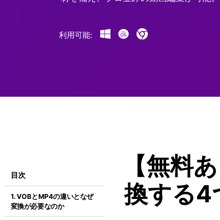
オールインワンAI生成プラットフォーム
ゲーム録画 >
利用可能:
【無料あ
目次
換する4
1. VOBとMP4の違いとなぜ
変換が必要なのか