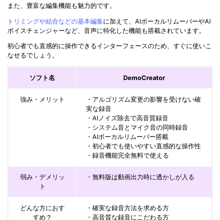
また、豊富な編集機能も魅力的です。
トリミングや結合などの基本編集
に加えて、AIボーカルリムーバーやAI
ボイスチェンジャーなど、音声に特化した機能も搭載されています。
初心者でも直感的に操作できるインターフェースのため、すぐに使いこ
なせるでしょう。
ソフト名
DemoCreator
強み・メリット
・アルゴリズム変更の影響を受けない確
実な録音
・AIノイズ除去で高音質録音
・システム音とマイク音の同時録音
・AIボーカルリムーバー搭載
・初心者でも使いやすい直感的な操作性
・録音機能完全無料で使える
弱み・デメリッ
・無料版は動画出力時に透かしが入る
ト
どんな方におす
・確実な録音方法を求める方
すめ？
・高音質な録音にこだわる方