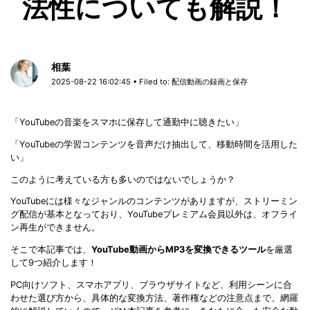
法性についても解説！
相葉
2025-08-22 16:02:45 • Filed to:
配信動画の録画と保存
「YouTubeの音楽をスマホに保存して通勤中に聴きたい」
「YouTubeの学習コンテンツを音声だけ抽出して、移動時間を活用した
い」
このように考えている方も多いのではないでしょうか？
YouTubeには様々なジャンルのコンテンツがありますが、ストリーミン
グ配信が基本となっており、YouTubeプレミアム会員以外は、オフライ
ン再生ができません。
そこで本記事では、
YouTube動画からMP3を変換できるツール
を厳選
して9つ紹介します！
PC向けソフト、スマホアプリ、ブラウザサイトなど、利用シーンに合
わせた選び方から、具体的な変換方法、著作権などの注意点まで、網羅