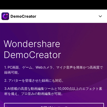
製品
DemoCreator
AIGCサービス
法人・教育・パートナー
製品
ユーティリティ
概要
製品
企業情報
Wondershare
AI機能
ソリューション
製品機能
AI機能
DemoCreator
プラン＆価格
活用法
DemoCreatorのユーザー層
サポート
サポート
1. PC画面、ゲーム、Webカメラ、マイク音声を簡単かつ高画質で
AIヒント
録画可能。
スタート
関連記事
オンラインで
2. アバターを登場させた録画にも対応。
画面録画する
もっと見る >
サポート
3.AI搭載の高度な動画編集ツールと10,000点以上のエフェクト素
材を備え、プロ並みの動画編集が可能。
購入する
ログイン
無料ダウンロード