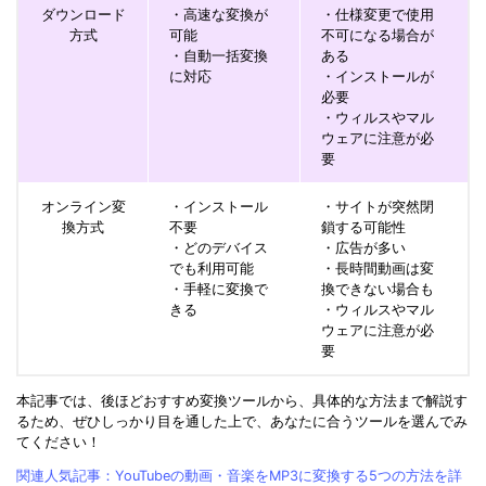
ダウンロード
・高速な変換が
・仕様変更で使用
方式
可能
不可になる場合が
・自動一括変換
ある
に対応
・インストールが
必要
・ウィルスやマル
ウェアに注意が必
要
オンライン変
・インストール
・サイトが突然閉
換方式
不要
鎖する可能性
・どのデバイス
・広告が多い
でも利用可能
・長時間動画は変
・手軽に変換で
換できない場合も
きる
・ウィルスやマル
ウェアに注意が必
要
本記事では、後ほどおすすめ変換ツールから、具体的な方法まで解説す
るため、ぜひしっかり目を通した上で、あなたに合うツールを選んでみ
てください！
関連人気記事：YouTubeの動画・音楽をMP3に変換する5つの方法を詳