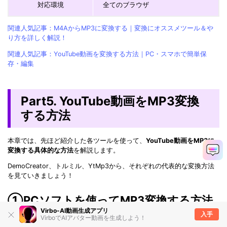
対応環境
全てのブラウザ
関連人気記事：M4AからMP3に変換する｜変換にオススメツール＆や
り方を詳しく解説！
関連人気記事：YouTube動画を変換する方法｜PC・スマホで簡単保
存・編集
Part5. YouTube動画をMP3変換
する方法
本章では、先ほど紹介した各ツールを使って、
YouTube動画をMP3に
変換する具体的な方法
を解説します。
DemoCreator、トルミル、YtMp3から、それぞれの代表的な変換方法
を見ていきましょう！
①PCソフトを使ってMP3変換する方法
Virbo-AI動画生成アプリ
【DemoCreator】
入手
VirboでAIアバター動画を生成しよう！