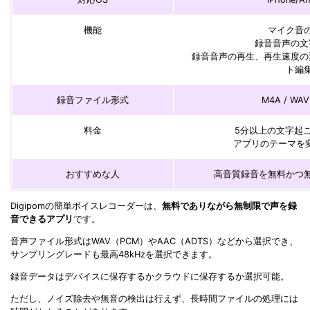
機能
マイク音
録音音声の文
録音音声の再生、再生速度の変
ト編
録音ファイル形式
M4A / WAV
料金
5分以上の文字起こ
アプリのテーマを変
おすすめな人
高音質録音を無料かつ
Digipomの簡単ボイスレコーダーは、
無料でありながら無制限で声を録
音できるアプリ
です。
音声ファイル形式はWAV（PCM）やAAC（ADTS）などから選択でき、
サンプリングレードも最高48kHzを選択できます。
録音データはデバイスに保存するかクラウドに保存するか選択可能。
ただし、ノイズ除去や無音の検出は行えず、長時間ファイルの処理には