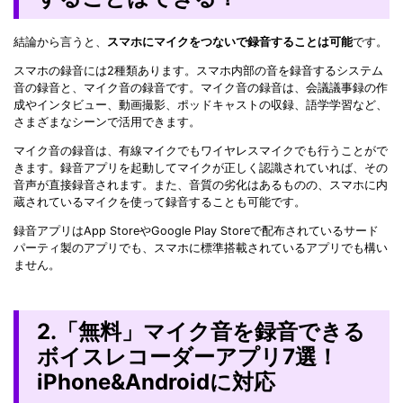
結論から言うと、
スマホにマイクをつないで録音することは可能
です。
スマホの録音には2種類あります。スマホ内部の音を録音するシステム
音の録音と、マイク音の録音です。マイク音の録音は、会議議事録の作
成やインタビュー、動画撮影、ポッドキャストの収録、語学学習など、
さまざまなシーンで活用できます。
マイク音の録音は、有線マイクでもワイヤレスマイクでも行うことがで
きます。録音アプリを起動してマイクが正しく認識されていれば、その
音声が直接録音されます。また、音質の劣化はあるものの、スマホに内
蔵されているマイクを使って録音することも可能です。
録音アプリはApp StoreやGoogle Play Storeで配布されているサード
パーティ製のアプリでも、スマホに標準搭載されているアプリでも構い
ません。
2.「無料」マイク音を録音できる
ボイスレコーダーアプリ7選！
iPhone&Androidに対応