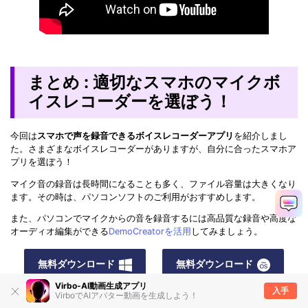
まとめ : 適切なスマホのマイクボ
イスレコーダーを選ぼう！
今回は
スマホで声を録音できるボイスレコーダーアプリ
を紹介しまし
た。さまざまなボイスレコーダーがありますが、自分に合ったスマホア
プリを選ぼう！
マイク音の録音は長時間になることも多く、ファイル容量は大きくなり
ます。その時は、パソコンソフトのご利用がおすすめします。
また、パソコンでマイクからの音を録音するには高品質な録音や高度な
オーディオ編集ができる
DemoCreatorを活用
してみましょう。
無料ダウンロード
無料ダウンロード
Virbo-AI動画生成アプリ
マルウェアなし｜プライバシー保護
マルウェアなし｜プライバシー保護
入手
VirboでAIアバター動画を生成しよう！