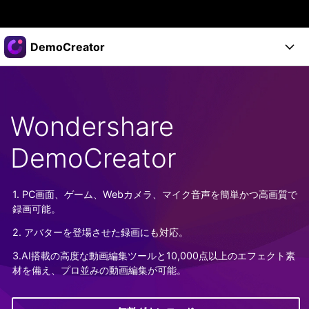
製品
DemoCreator
AIGCサービス
法人・教育・パートナー
製品
ユーティリティ
概要
製品
企業情報
Wondershare
AI機能
ソリューション
製品機能
AI機能
DemoCreator
プラン＆価格
活用法
DemoCreatorのユーザー層
サポート
サポート
1. PC画面、ゲーム、Webカメラ、マイク音声を簡単かつ高画質で
AIヒント
録画可能。
スタート
関連記事
オンラインで
2. アバターを登場させた録画にも対応。
画面録画する
もっと見る >
サポート
3.AI搭載の高度な動画編集ツールと10,000点以上のエフェクト素
材を備え、プロ並みの動画編集が可能。
購入する
ログイン
無料ダウンロード