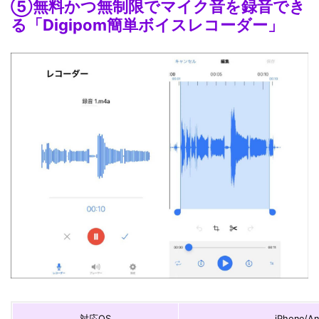
⑤無料かつ無制限でマイク音を録音でき
る「Digipom簡単ボイスレコーダー」
対応OS
iPhone/An