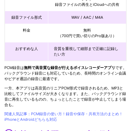
録音ファイルの再生とiCloudへの共有
録音ファイル形式
WAV / AAC / M4A
料金
無料
（700円で買い切りのPro版あり）
おすすめな人
音質を重視して細部まで正確に記録し
たい方
PCM録音は
無料で高音質な録音が行えるボイスレコーダーアプリ
です。
バックグラウンド録音にも対応しているため、長時間のオンライン会議
やビデオ通話の録音に最適です。
一方、本アプリは高音質のリニアPCM形式で録音されるため、MP3と
比較してファイルサイズが大きくなります。また、バックグラウンド録
音に再生しているものの、ちょっとしたことで録音が中止してしまう場
合も。
関連人気記事：PCM録音の使い方！録音や保存・共有方法のまとめ！
iPhoneとAndroidどちらも対応