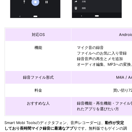
対応OS
Androi
機能
マイク音の録音
ファイルへのお気に入り登録
録音音声の再生とメモ追加
オーディオ編集、MP3への変
録音ファイル形式
M4A / A
料金
買い切り7
おすすめな人
録音機能・再生機能・ファイル
れたアプリを選びたい方
Smart Mobi Toolsのディクタフォン、音声レコーダーは、
動作が安定
しており長時間マイク録音に最適なアプリ
です。無料版でもゲインの調