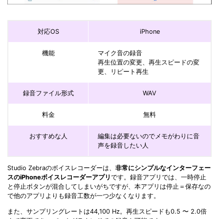
対応OS
iPhone
機能
マイク音の録音
再生位置の変更、再生スピードの変
更、リピート再生
録音ファイル形式
WAV
料金
無料
おすすめな人
編集は必要ないのでメモがわりに音
声を録音したい人
Studio Zebraのボイスレコーダーは、
非常にシンプルなインターフェー
スのiPhoneボイスレコーダーアプリ
です。録音アプリでは、一時停止
と停止ボタンが混合してしまいがちですが、本アプリは停止＝保存なの
で他のアプリよりも録音工数が一つ少なくなります。
また、サンプリングレートは44,100 Hz。再生スピードも0.5 〜 2.0倍