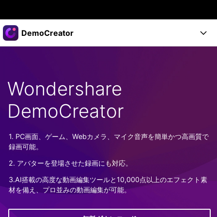
製品
DemoCreator
AIGCサービス
法人・教育・パートナー
製品
ユーティリティ
概要
製品
企業情報
Wondershare
AI機能
ソリューション
製品機能
AI機能
DemoCreator
プラン＆価格
活用法
DemoCreatorのユーザー層
サポート
サポート
1. PC画面、ゲーム、Webカメラ、マイク音声を簡単かつ高画質で
AIヒント
録画可能。
スタート
関連記事
オンラインで
2. アバターを登場させた録画にも対応。
画面録画する
もっと見る >
サポート
3.AI搭載の高度な動画編集ツールと10,000点以上のエフェクト素
材を備え、プロ並みの動画編集が可能。
購入する
ログイン
無料ダウンロード