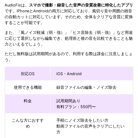
AudioFixは、
スマホで撮影・録音した音声の音質改善に特化したアプリ
です。iPhoneとAndroidの両方に対応しており、風切り音や周囲の雑音
の自動カットに対応しています。そのため、全体をクリアな音質に変換
することが可能です。
また、「風ノイズ軽減（弱・強）」「ヒス音除去（弱・強）」など用途
に応じて選択しながら編集でき、処理前と後の音を比較できることも魅
力といえるでしょう。
ただし無料版は試用期間があるので、利用する際は課金に注意しましょ
う。
対応OS
iOS・Android
使用できる機能
録音ファイルの編集・ノイズ除去
料金
試用期間あり
有料プラン：550円〜
こんな方におすす
手軽にノイズ除去をしたい方
め
動画ファイルの音声をクリアにしたい
方