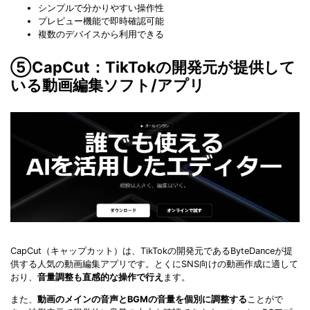
シンプルで分かりやすい操作性
プレビュー機能で即時確認可能
複数のデバイスから利用できる
⑤CapCut：TikTokの開発元が提供して
いる動画編集ソフト/アプリ
CapCut（キャップカット）は、TikTokの開発元であるByteDanceが提
供する人気の動画編集アプリです。とくにSNS向けの動画作成に適して
おり、
音量調整も直感的な操作で行え
ます。
また、
動画のメインの音声とBGMの音量を個別に調整する
ことがで