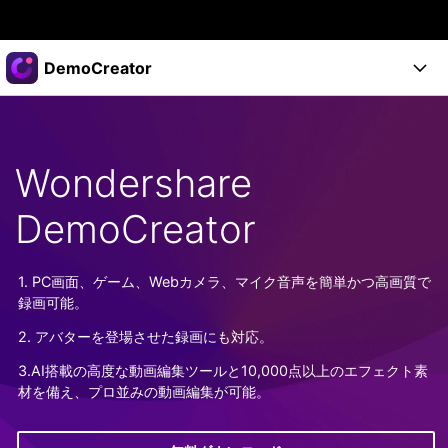
製品
DemoCreator
AIGCサービス
法人・教育・パートナー
製品
ユーティリティ
概要
製品
企業情報
Wondershare
AI機能
ソリューション
製品機能
AI機能
DemoCreator
プラン＆価格
活用法
DemoCreatorのユーザー層
サポート
サポート
1. PC画面、ゲーム、Webカメラ、マイク音声を簡単かつ高画質で
AIヒント
録画可能。
スタート
関連記事
オンラインで
2. アバターを登場させた録画にも対応。
画面録画する
もっと見る >
サポート
3.AI搭載の高度な動画編集ツールと10,000点以上のエフェクト素
材を備え、プロ並みの動画編集が可能。
購入する
ログイン
無料ダウンロード