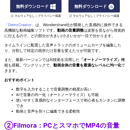
無料ダウンロード
無料ダウンロード
マルウェアなし｜プライバシー保護
マルウェアなし｜プライバシー保護
「DemoCreator」
は、Wondershare社が開発した直感的に操作できる
高機能な動画編集ソフトです。
動画の音量調整
は波形を見ながら視覚的
に行えるので、どの部分が大きい/小さいかが一目で分かります。
タイムラインに配置した音声トラックのボリュームカーブを編集した
り、分割して特定の箇所だけ音量を変えたりが可能です。
また、最新バージョンではAI技術を活用した
「オートノーマライズ」
機
能も搭載。ワンクリックで、
動画全体の音量を最適なレベルに均一化
で
きます。
おすすめポイント
数字を入力することで音量調整の精度が高い
AIで音量の均一化（オートノーマライズ）も可能
使いやすく直感的なインターフェースで初心者もカンタンに調整
でき
動画と音声を別々に編集できる柔軟性
②Filmora：PCとスマホでMP4の音量