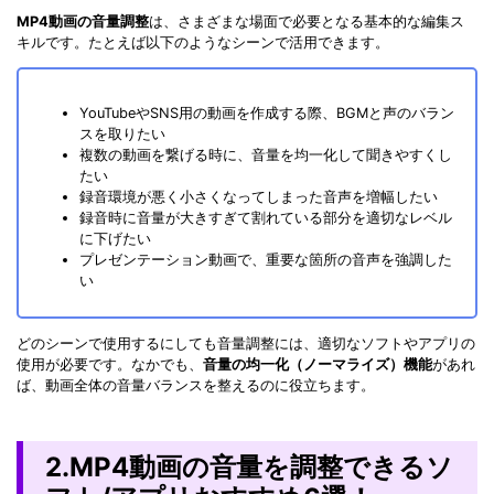
MP4動画の音量調整
は、さまざまな場面で必要となる基本的な編集ス
キルです。たとえば以下のようなシーンで活用できます。
YouTubeやSNS用の動画を作成する際、BGMと声のバラン
スを取りたい
複数の動画を繋げる時に、音量を均一化して聞きやすくし
たい
録音環境が悪く小さくなってしまった音声を増幅したい
録音時に音量が大きすぎて割れている部分を適切なレベル
に下げたい
プレゼンテーション動画で、重要な箇所の音声を強調した
い
どのシーンで使用するにしても音量調整には、適切なソフトやアプリの
使用が必要です。なかでも、
音量の均一化（ノーマライズ）機能
があれ
ば、動画全体の音量バランスを整えるのに役立ちます。
2.MP4動画の音量を調整できるソ