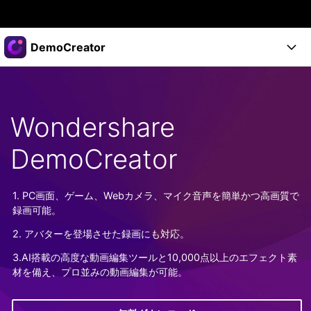
製品
DemoCreator
AIGCサービス
法人・教育・パートナー
製品
ユーティリティ
概要
製品
企業情報
Wondershare
AI機能
ソリューション
製品機能
AI機能
DemoCreator
プラン＆価格
活用法
DemoCreatorのユーザー層
サポート
サポート
1. PC画面、ゲーム、Webカメラ、マイク音声を簡単かつ高画質で
AIヒント
録画可能。
スタート
関連記事
オンラインで
2. アバターを登場させた録画にも対応。
画面録画する
もっと見る >
サポート
3.AI搭載の高度な動画編集ツールと10,000点以上のエフェクト素
材を備え、プロ並みの動画編集が可能。
購入する
ログイン
無料ダウンロード