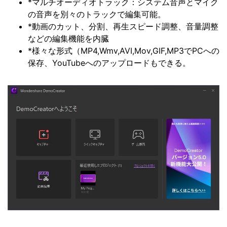
*マルチオーディオトラック：システム音声とマイク
の音声を別々のトラックで編集可能。
*動画のカット、分割、再生スピード調整、音量調整
などの編集機能を内臓
*様々な形式（MP4,Wmv,AVI,Mov,GIF,MP3でPCへの
保存、YouTubeへのアップロードもできる。