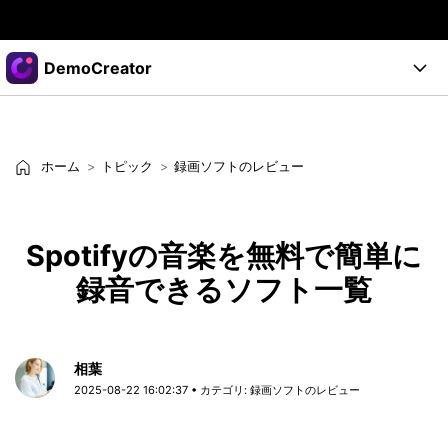
製品
DemoCreator
AIGCサービス
法人・教育・パートナー
製品
ユーティリティ
概要
製品
企業情報
ホーム
トピック
録画ソフトのレビュー
AI機能
ソリューション
製品機能
AI機能
プラン＆価格
活用法
Spotifyの音楽を無料で簡単に
DemoCreatorのユーザー層
サポート
サポート
録音できるソフト一覧
AIヒント
スタート
関連記事
オンラインで
画面録画する
もっと見る >
サポート
相葉
2025-08-22 16:02:37 • カテゴリ:
録画ソフトのレビュー
購入する
ログイン
無料ダウンロード