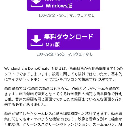
Wondershare DemoCreatorを使えば、画面録画から動画編集まで1つの
ソフトでできてしまいます。設定に関しても複雑ではないため、基本的
にマイクやヘッドホン・イヤホンをパソコンで接続すればOKです。
画面録画ではPC画面の録画はもちろん、Webカメラやゲームも録画で
きます。画面録画で重要となってくる録画範囲の指定も簡単操作で行え
る他、音声の録画も同じ画面でできるため録画までいろんな画面を行き
来する必要がありません。
録画が完了したらシームレスに動画編集機能へと移行できます。動画編
集に関してもオマケのような機能ではなく、映像と音声を別々に編集が
可能な他、グリーンススクリーンやトランジション、ズーム＆パン、AI