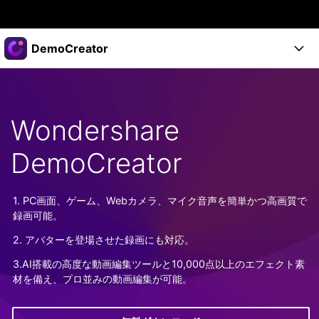
製品
DemoCreator
AIGCサービス
法人・教育・パートナー
製品
ユーティリティ
概要
製品
企業情報
Wondershare
AI機能
ソリューション
製品機能
AI機能
DemoCreator
プラン＆価格
活用法
DemoCreatorのユーザー層
サポート
サポート
1. PC画面、ゲーム、Webカメラ、マイク音声を簡単かつ高画質で
AIヒント
録画可能。
スタート
関連記事
オンラインで
2. アバターを登場させた録画にも対応。
画面録画する
もっと見る >
サポート
3.AI搭載の高度な動画編集ツールと10,000点以上のエフェクト素
材を備え、プロ並みの動画編集が可能。
購入する
ログイン
無料ダウンロード