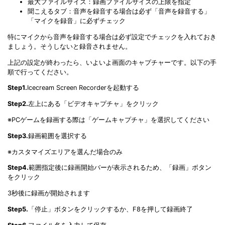
最大ファイルサイズ：録画ファイルサイズの上限を指定
聞こえるタブ：音声を録音する場合は必ず「音声を録音する」
「マイクを録音」に必ずチェック
特にマイクから音声を録音する場合は必ず設定でチェックを入れておき
ましょう。そうしないと録音されません。
上記の設定が終わったら、いよいよ画面のキャプチャーです。以下の手
順で行ってください。
Step1.
Icecream Screen Recorderを起動する
Step2.
左上にある「ビデオキャプチャ」をクリック
※PCゲームを録画する際は「ゲームキャプチャ」を選択してください
Step3.
録画範囲を選択する
※カスタマイズエリアを選んだ場合のみ
Step4.
範囲指定後に録画開始バーが表示されるため、「録画」ボタン
をクリック
3秒後に録画が開始されます
Step5.
「停止」ボタンをクリックするか、F8を押して録画終了