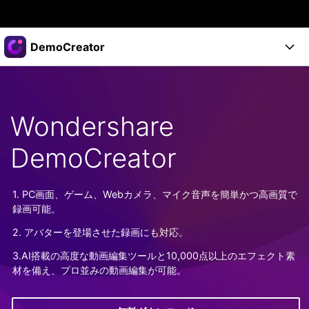
製品
DemoCreator
AIGCサービス
法人・教育・パートナー
製品
ユーティリティ
概要
製品
企業情報
Wondershare
AI機能
ソリューション
製品機能
AI機能
DemoCreator
プラン＆価格
活用法
DemoCreatorのユーザー層
サポート
サポート
1. PC画面、ゲーム、Webカメラ、マイク音声を簡単かつ高画質で
AIヒント
録画可能。
スタート
関連記事
オンラインで
2. アバターを登場させた録画にも対応。
画面録画する
もっと見る >
サポート
3.AI搭載の高度な動画編集ツールと10,000点以上のエフェクト素
材を備え、プロ並みの動画編集が可能。
購入する
ログイン
無料ダウンロード