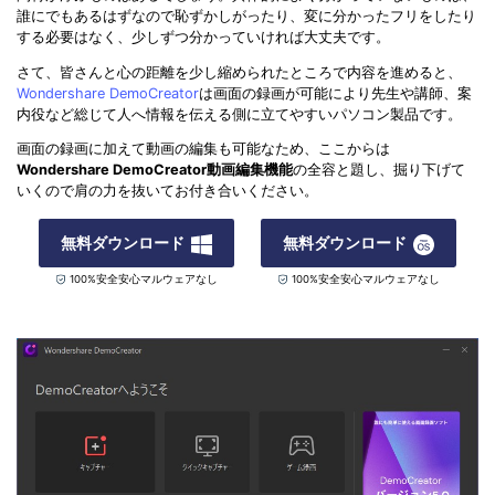
誰にでもあるはずなので恥ずかしがったり、変に分かったフリをしたり
する必要はなく、少しずつ分かっていければ大丈夫です。
さて、皆さんと心の距離を少し縮められたところで内容を進めると、
Wondershare DemoCreator
は画面の録画が可能により先生や講師、案
内役など総じて人へ情報を伝える側に立てやすいパソコン製品です。
画面の録画に加えて動画の編集も可能なため、ここからは
Wondershare DemoCreator動画編集機能
の全容と題し、掘り下げて
いくので肩の力を抜いてお付き合いください。
無料ダウンロード
無料ダウンロード
100%安全安心マルウェアなし
100%安全安心マルウェアなし