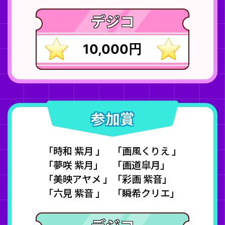
デジコ
10,000円
参加賞
「時和 紫月 」
「画風くりえ 」
「夢咲 紫月」
「画道皐月」
「美映アヤメ 」
「彩画 紫音」
「六見 紫音 」
「瞬希クリエ」