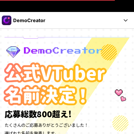
製品
DemoCreator
AIGCサービス
法人・教育・パートナー
製品
ユーティリティ
概要
製品
企業情報
DemoCreator
AI機能
ソリューション
製品機能
AI機能
プラン＆価格
活用法
DemoCreatorのユーザー層
サポート
サポート
AIヒント
スタート
関連記事
オンラインで
画面録画する
もっと見る >
サポート
応募総数
800
超え!
購入する
ログイン
無料ダウンロード
たくさんのご応募ありがとうございました！
選ばれた名前を発表します。