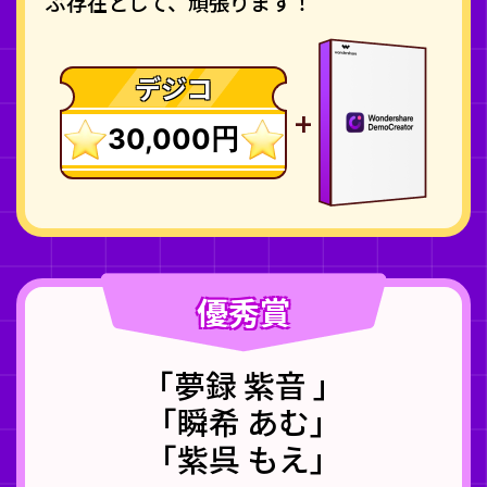
ぶ存在として、頑張ります！
デジコ
+
30,000円
優秀賞
「夢録 紫音 」
「瞬希 あむ」
「紫呉 もえ」