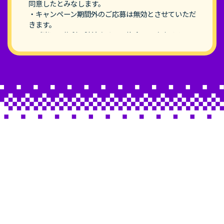
同意したとみなします。
・キャンペーン期間外のご応募は無効とさせていただ
きます。
・ご当選の権利の譲渡あるいは換金はできません。
・当選の有無に関するお問い合わせはお答えいたしか
ねます。
・賞品の発送は、2022年11月中旬頃を予定しており
ます。
・本キャンペーンはTwitterが承認、運営、関与する
ものではありません。
・本キャンペーンはやむを得ない事情による中止また
は内容が変更になる場合がございます。
・ご当選された賞品は返品･交換できません。
・通信費用はお客さま負担となります。
・応募された名前は、宣伝のために制作される各種広
告媒体等に使用できるものとします。この場合、使用
に関する使用料等は発生しません。
・応募及び採用された名前の著作権・商標権、その他
一切の知的財産権はすべて、(株)ワンダーシェアーソ
フトウェアに帰属いたします。著作者人格権は行使し
ないものとします。
・応募された名前は、自作で未発表・未応募の作品で