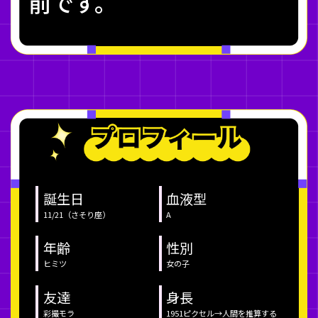
前です。
誕生日
血液型
11/21（さそり座）
A
年齢
性別
ヒミツ
女の子
友達
身長
彩撮モラ
1951ピクセル→人間を推算する